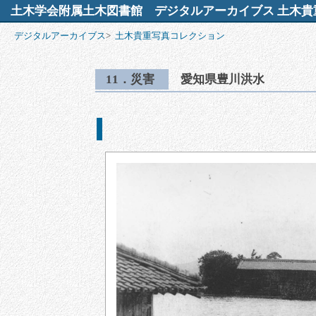
土木学会附属土木図書館
デジタルアーカイブス 土木貴
デジタルアーカイブス
>
土木貴重写真コレクション
11．災害
愛知県豊川洪水