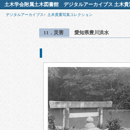
土木学会附属土木図書館
デジタルアーカイブス 土木貴
デジタルアーカイブス
>
土木貴重写真コレクション
11．災害
愛知県豊川洪水