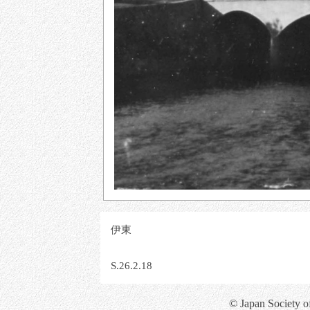
伊東
S.26.2.18
© Japan Society o