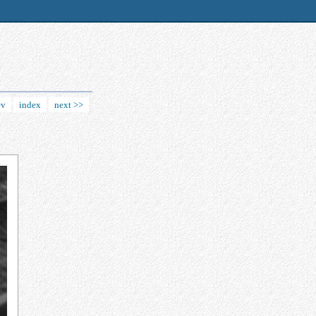
ev
index
next >>