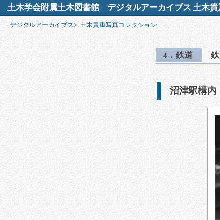
土木学会附属土木図書館
デジタルアーカイブス 土木貴
デジタルアーカイブス
>
土木貴重写真コレクション
4．鉄道
鉄
沼津駅構内