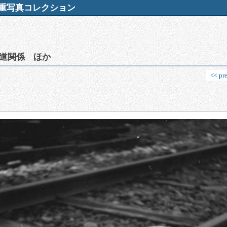
重写真コレクション
道関係 ほか
<< pr