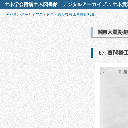
土木学会附属土木図書館
デジタルアーカイブス 土木貴
デジタルアーカイブス
>
関東大震災復興工事関係写真
関東大震災復
87. 言問橋