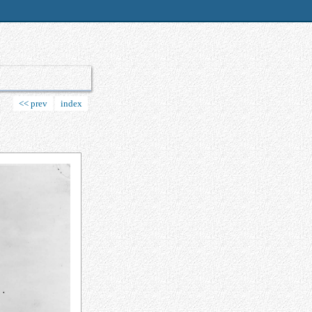
<< prev
index