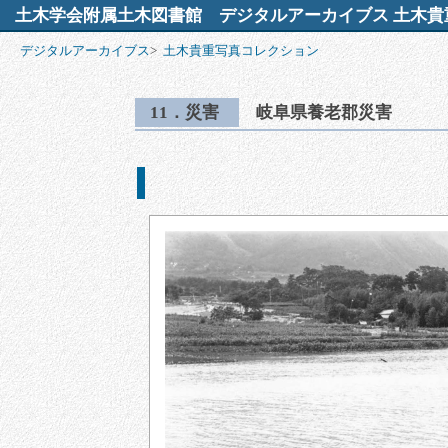
土木学会附属土木図書館
デジタルアーカイブス 土木貴
デジタルアーカイブス
>
土木貴重写真コレクション
11．災害
岐阜県養老郡災害