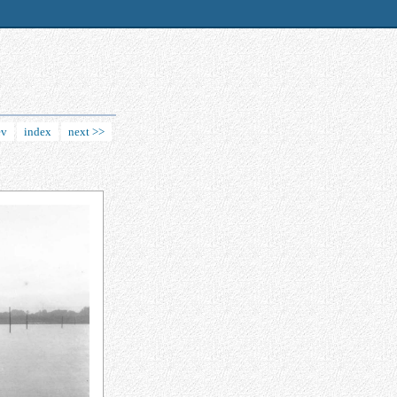
ev
index
next >>