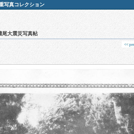
重写真コレクション
濃尾大震災写真帖
<< pr