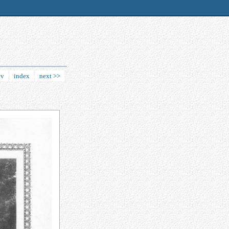
ev
index
next >>