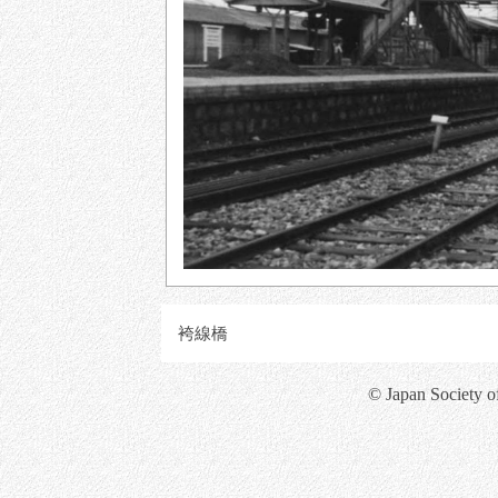
袴線橋
© Japan Society o