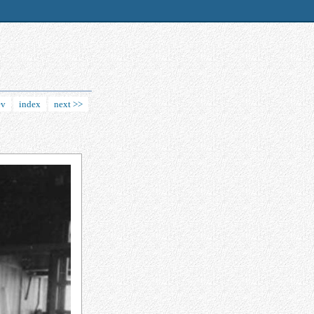
ev
index
next >>