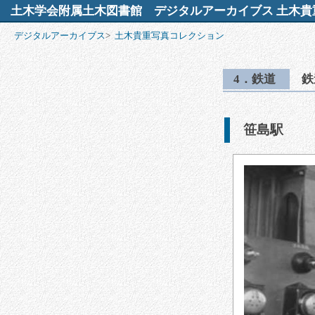
土木学会附属土木図書館
デジタルアーカイブス 土木貴
デジタルアーカイブス
>
土木貴重写真コレクション
4．鉄道
鉄
笹島駅