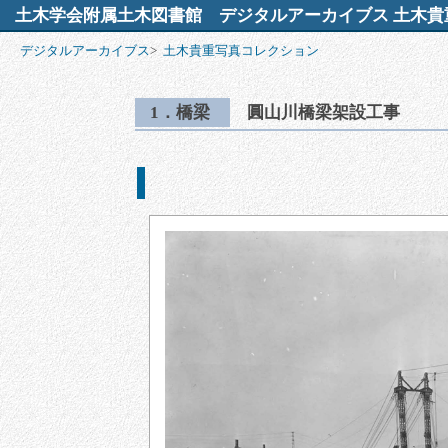
土木学会附属土木図書館
デジタルアーカイブス 土木貴
デジタルアーカイブス
>
土木貴重写真コレクション
1．橋梁
圓山川橋梁架設工事