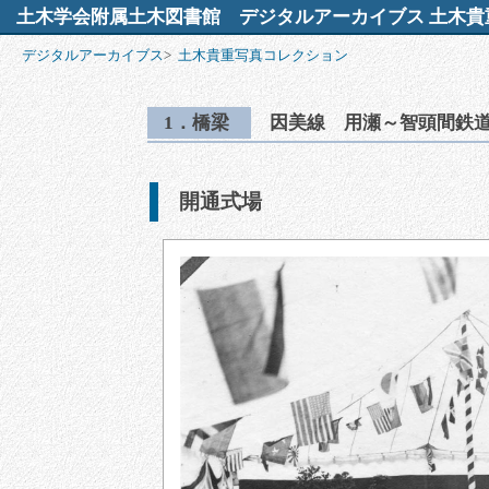
土木学会附属土木図書館
デジタルアーカイブス 土木貴
デジタルアーカイブス
>
土木貴重写真コレクション
1．橋梁
因美線 用瀬～智頭間鉄
開通式場