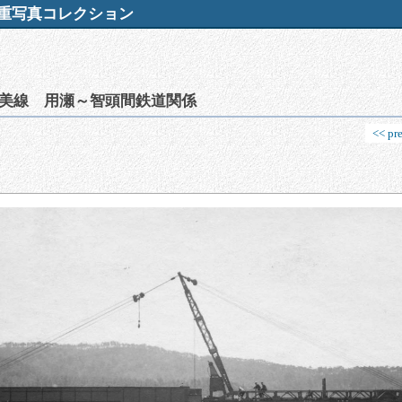
重写真コレクション
美線 用瀬～智頭間鉄道関係
<< pr